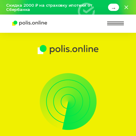
Скидка 2000 ₽ на страховку ипотеки от
→
Сбербанка
Найт