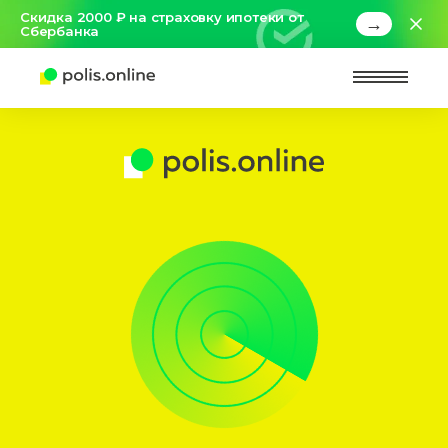
Скидка 2000 ₽ на страховку ипотеки от
→
Сбербанка
Найт