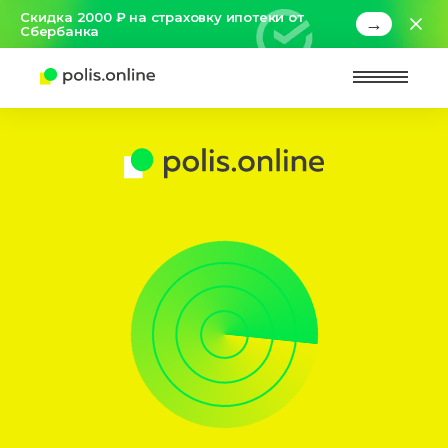
Скидка 2000 ₽ на страховку ипотеки от
→
Сбербанка
Найт