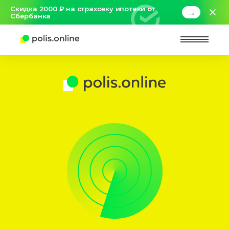
Скидка 2000 ₽ на страховку ипотеки от
→
Сбербанка
Найт