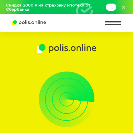
Скидка 2000 ₽ на страховку ипотеки от
→
Сбербанка
Найт