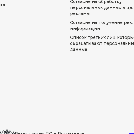
Согласие на обработку
йта
персональных данных в це
рекламы
Согласие на получение рек
информации
Список третьих лиц которы
обрабатывают персональн
данные
Регистрация ПО в Роспатенте: