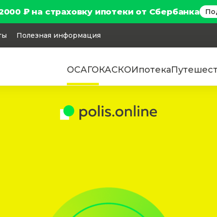
2000 ₽ на страховку ипотеки от Сбербанка
По
ты
Полезная информация
ОСАГО
КАСКО
Ипотека
Путешес