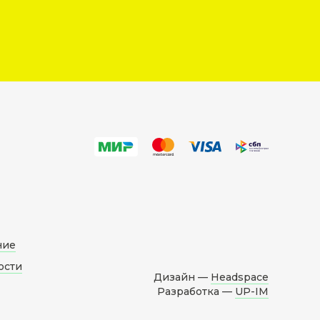
ние
ости
Дизайн —
Headspace
Разработка —
UP-IM