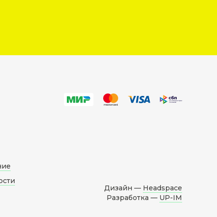
ние
ости
Дизайн —
Headspace
Разработка —
UP-IM