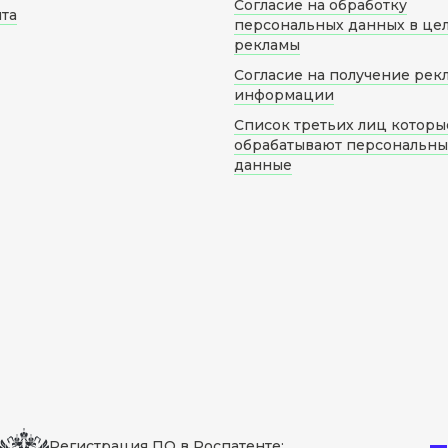
Согласие на обработку
йта
персональных данных в це
рекламы
Согласие на получение рек
информации
Список третьих лиц которы
обрабатывают персональн
данные
Регистрация ПО в Роспатенте: