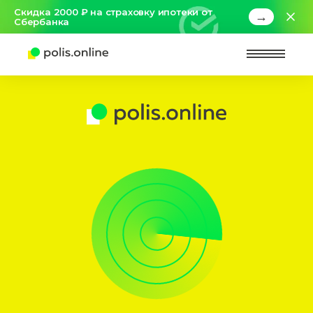
Скидка 2000 ₽ на страховку ипотеки от
→
Сбербанка
Найт