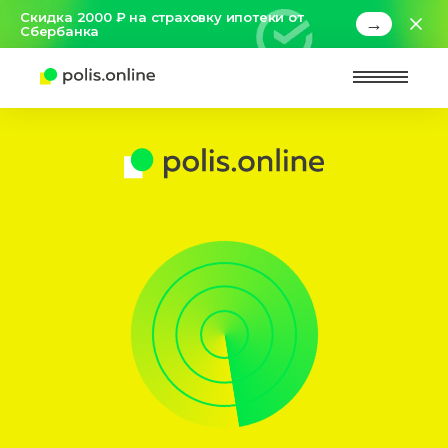
Скидка 2000 ₽ на страховку ипотеки от
→
Сбербанка
Найт