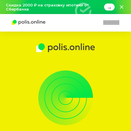
Скидка 2000 ₽ на страховку ипотеки от
→
Сбербанка
Найт