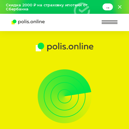
Скидка 2000 ₽ на страховку ипотеки от
→
Сбербанка
Найт