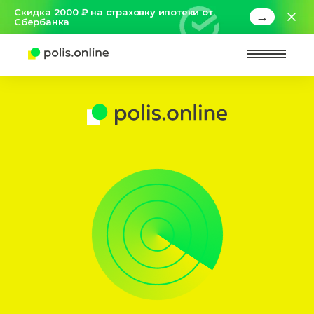
Скидка 2000 ₽ на страховку ипотеки от
→
Сбербанка
Найт