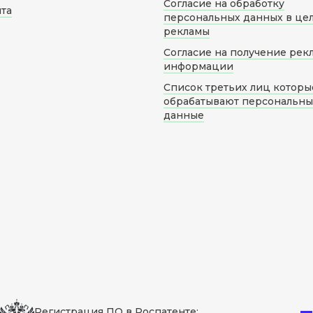
Согласие на обработку
йта
персональных данных в це
рекламы
Согласие на получение рек
информации
Список третьих лиц которы
обрабатывают персональн
данные
Регистрация ПО в Роспатенте: