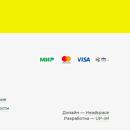
ние
ости
Дизайн —
Headspace
Разработка —
UP-IM