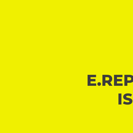
E.REP
I