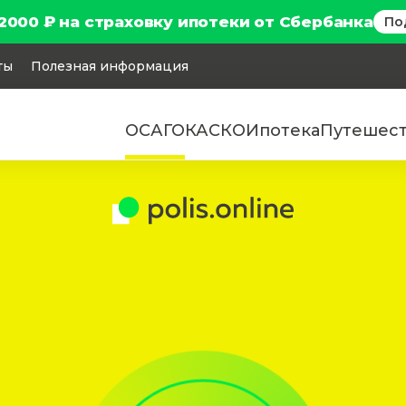
2000 ₽ на страховку ипотеки от Сбербанка
По
ты
Полезная информация
ОСАГО
КАСКО
Ипотека
Путешес