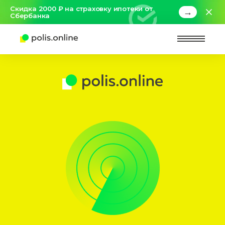
Скидка 2000 ₽ на страховку ипотеки от
→
Сбербанка
Найт