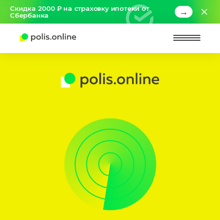
Скидка 2000 ₽ на страховку ипотеки от
→
Сбербанка
Найт