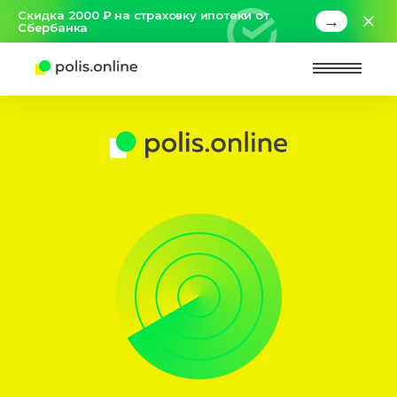
Скидка 2000 ₽ на страховку ипотеки от
→
Сбербанка
Найт