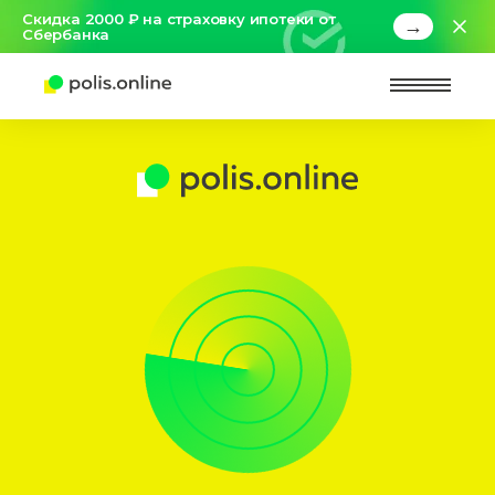
Скидка 2000 ₽ на страховку ипотеки от
→
Сбербанка
Найт