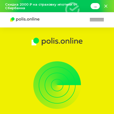
Скидка 2000 ₽ на страховку ипотеки от
→
Сбербанка
Найт