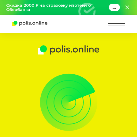
Скидка 2000 ₽ на страховку ипотеки от
→
Сбербанка
Найт