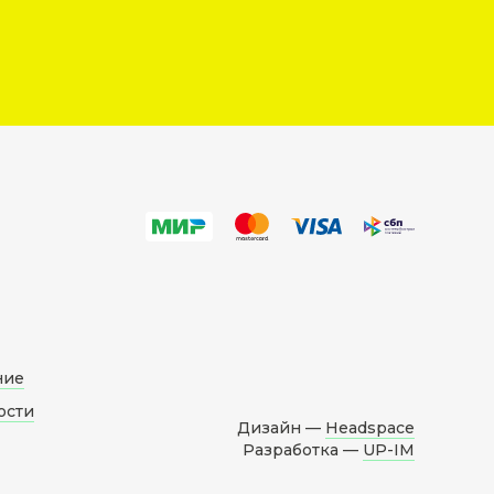
ние
ости
Дизайн —
Headspace
Разработка —
UP-IM