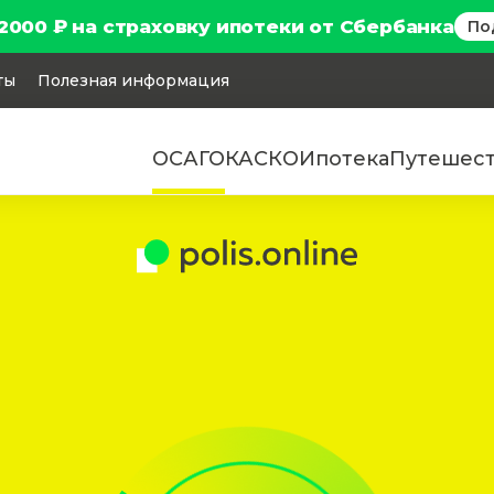
2000 ₽ на страховку ипотеки от Сбербанка
По
ты
Полезная информация
ОСАГО
КАСКО
Ипотека
Путешес