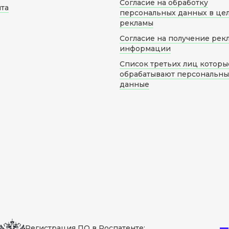
Согласие на обработку
йта
персональных данных в це
рекламы
Согласие на получение рек
информации
Список третьих лиц которы
обрабатывают персональн
данные
Регистрация ПО в Роспатенте: