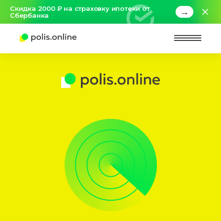
Скидка 2000 ₽ на страховку ипотеки от
→
Сбербанка
Найт