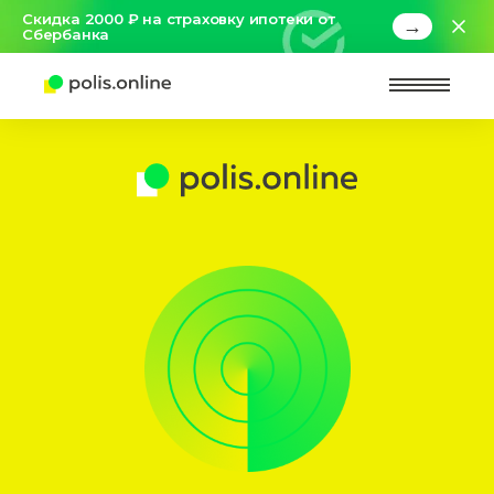
Скидка 2000 ₽ на страховку ипотеки от
→
Сбербанка
Найт