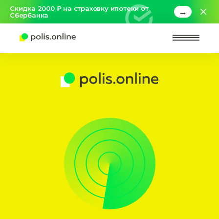
Скидка 2000 ₽ на страховку ипотеки от
→
Сбербанка
Найт