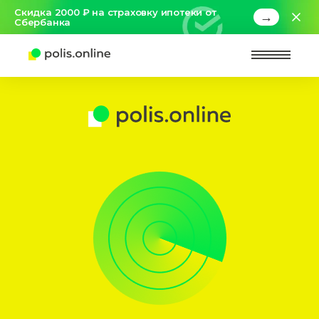
Скидка 2000 ₽ на страховку ипотеки от
→
Сбербанка
Найт