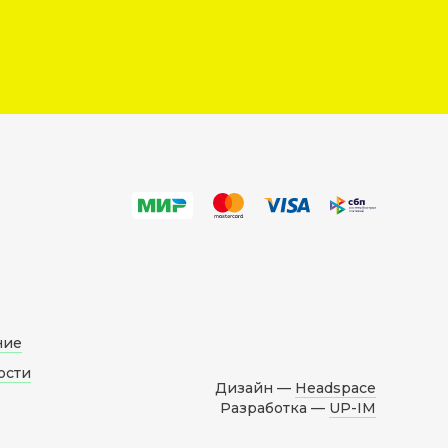
ние
ости
Дизайн —
Headspace
Разработка —
UP-IM