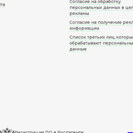
Согласие на обработку
йта
персональных данных в це
рекламы
Согласие на получение рек
информации
Список третьих лиц которы
обрабатывают персональн
данные
Регистрация ПО в Роспатенте: