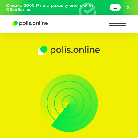
Скидка 2000 ₽ на страховку ипотеки от
→
Сбербанка
Найт