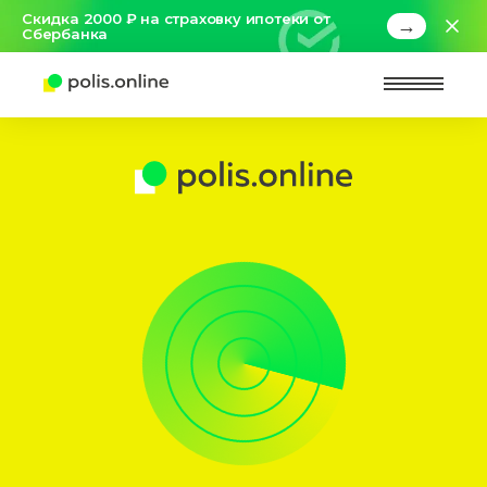
Скидка 2000 ₽ на страховку ипотеки от
→
Сбербанка
Найт