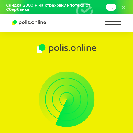
Скидка 2000 ₽ на страховку ипотеки от
→
Сбербанка
Найт