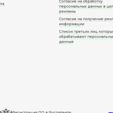
Согласие на обработку
йта
персональных данных в це
рекламы
Согласие на получение рек
информации
Список третьих лиц которы
обрабатывают персональн
данные
Регистрация ПО в Роспатенте: