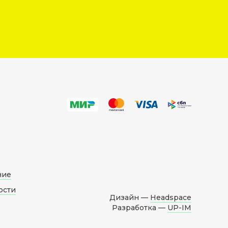
ние
ости
Дизайн —
Headspace
Разработка —
UP-IM