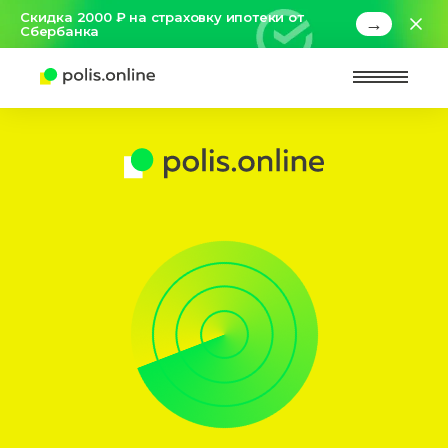
Скидка 2000 ₽ на страховку ипотеки от
→
Сбербанка
Найт