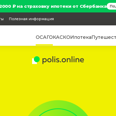
2000 ₽ на страховку ипотеки от Сбербанка
По
ты
Полезная информация
ОСАГО
КАСКО
Ипотека
Путешес