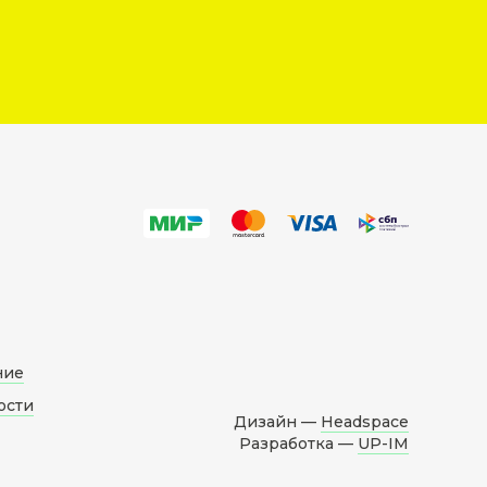
ние
ости
Дизайн —
Headspace
Разработка —
UP-IM