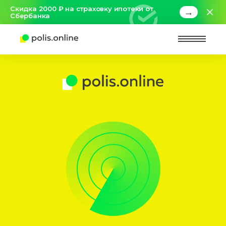
Скидка 2000 ₽ на страховку ипотеки от
→
Сбербанка
Найт