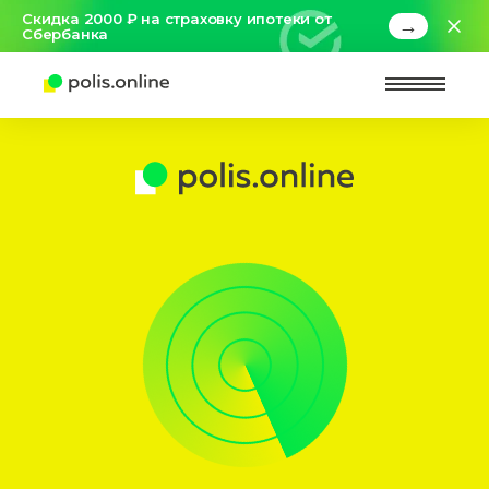
Скидка 2000 ₽ на страховку ипотеки от
→
Сбербанка
Найт