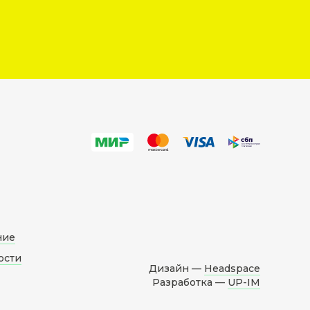
ние
ости
Дизайн —
Headspace
Разработка —
UP-IM