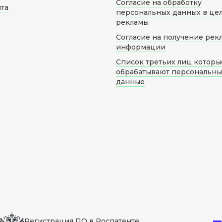
Согласие на обработку
йта
персональных данных в це
рекламы
Согласие на получение рек
информации
Список третьих лиц которы
обрабатывают персональн
данные
Регистрация ПО в Роспатенте: