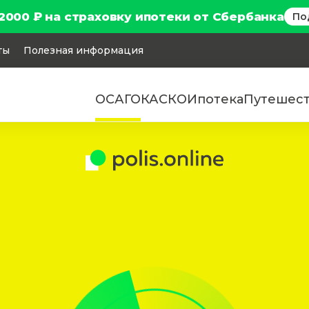
2000 ₽ на страховку ипотеки от Сбербанка
По
ты
Полезная информация
ОСАГО
КАСКО
Ипотека
Путешес