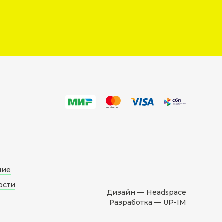
ние
ости
Дизайн —
Headspace
Разработка —
UP-IM