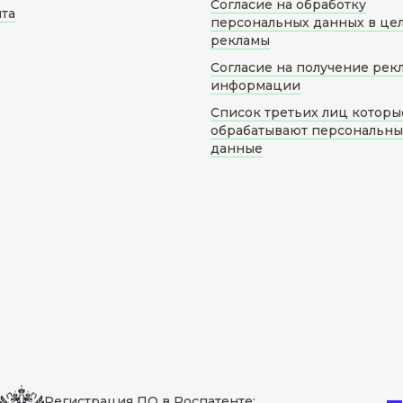
Согласие на обработку
йта
персональных данных в це
рекламы
Согласие на получение рек
информации
Список третьих лиц которы
обрабатывают персональн
данные
Регистрация ПО в Роспатенте: