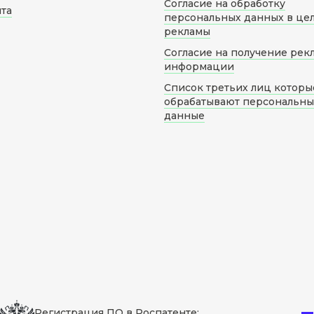
Согласие на обработку
йта
персональных данных в це
рекламы
Согласие на получение рек
информации
Список третьих лиц которы
обрабатывают персональн
данные
Регистрация ПО в Роспатенте: