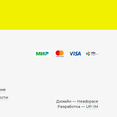
ние
ости
Дизайн —
Headspace
Разработка —
UP-IM