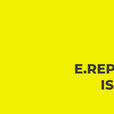
E.REP
I