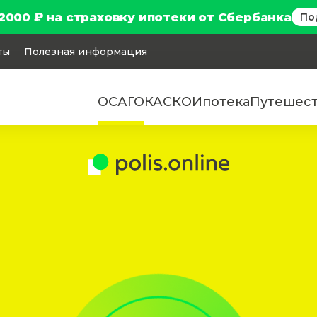
2000 ₽ на страховку ипотеки от Сбербанка
По
ты
Полезная информация
ОСАГО
КАСКО
Ипотека
Путешес