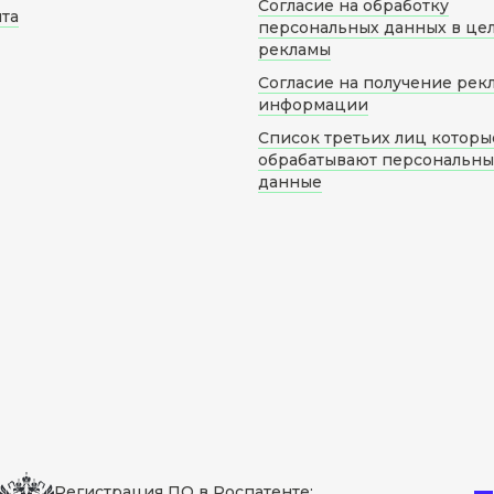
Согласие на обработку
йта
персональных данных в це
рекламы
Согласие на получение рек
информации
Список третьих лиц которы
обрабатывают персональн
данные
Регистрация ПО в Роспатенте: