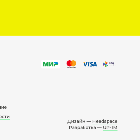
ние
ости
Дизайн —
Headspace
Разработка —
UP-IM