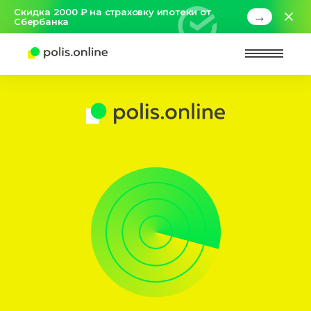
Скидка 2000 ₽ на страховку ипотеки от
→
Сбербанка
Найт