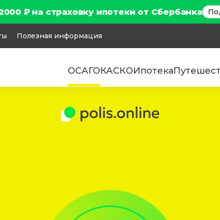
2000 ₽ на страховку ипотеки от Сбербанка
По
ты
Полезная информация
ОСАГО
КАСКО
Ипотека
Путешес