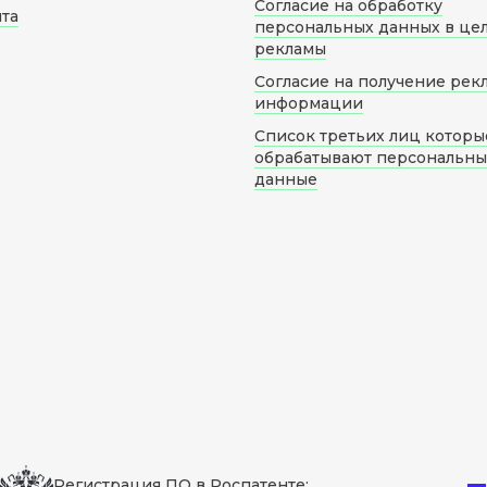
Согласие на обработку
йта
персональных данных в це
рекламы
Согласие на получение рек
информации
Список третьих лиц которы
обрабатывают персональн
данные
Регистрация ПО в Роспатенте: