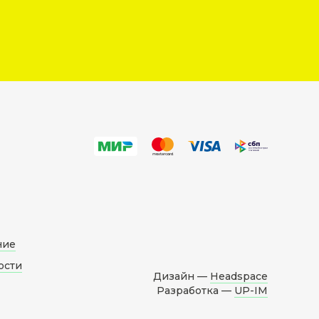
ние
ости
Дизайн —
Headspace
Разработка —
UP-IM