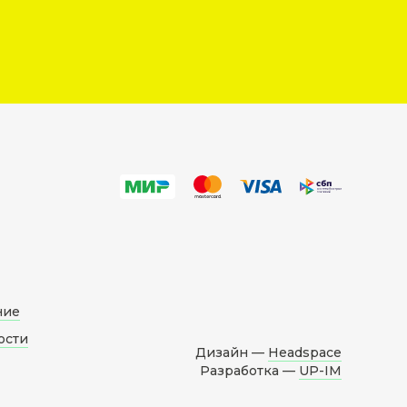
ние
ости
Дизайн —
Headspace
Разработка —
UP-IM