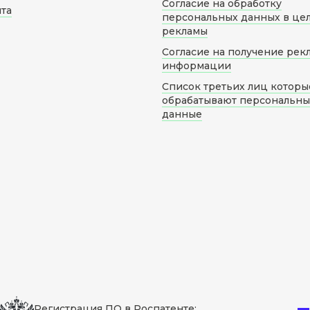
Согласие на обработку
йта
персональных данных в це
рекламы
Согласие на получение рек
информации
Список третьих лиц которы
обрабатывают персональн
данные
Регистрация ПО в Роспатенте: