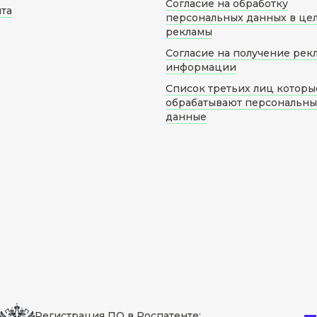
Согласие на обработку
йта
персональных данных в це
рекламы
Согласие на получение рек
информации
Список третьих лиц которы
обрабатывают персональн
данные
Регистрация ПО в Роспатенте: