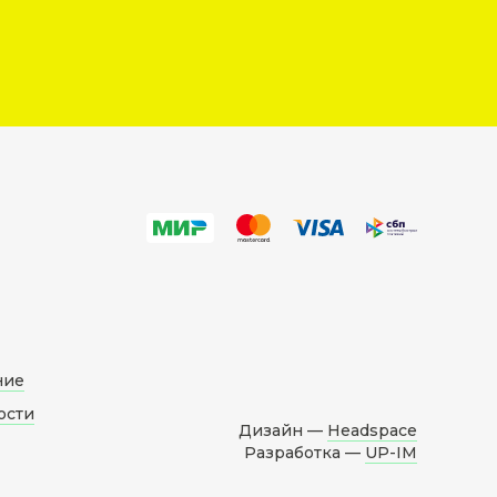
ние
ости
Дизайн —
Headspace
Разработка —
UP-IM