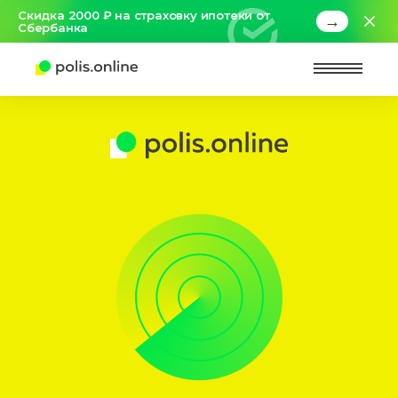
Скидка 2000 ₽ на страховку ипотеки от
→
Сбербанка
Найт