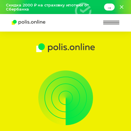
Скидка 2000 ₽ на страховку ипотеки от
→
Сбербанка
Найт