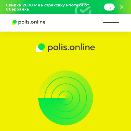
Скидка 2000 ₽ на страховку ипотеки от
→
Сбербанка
Найт