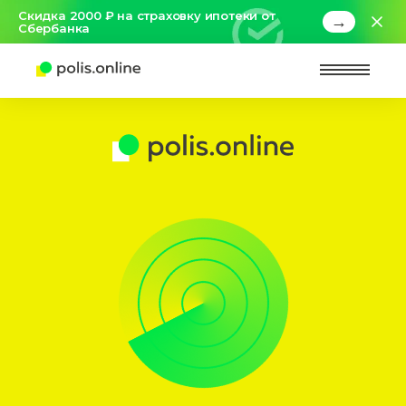
Скидка 2000 ₽ на страховку ипотеки от
→
Сбербанка
Найт