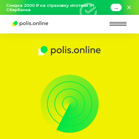
Скидка 2000 ₽ на страховку ипотеки от
→
Сбербанка
Найт