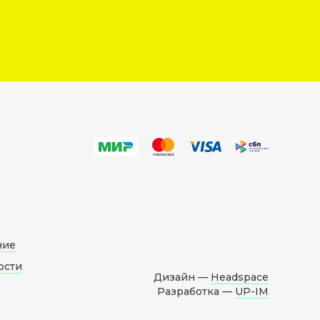
ние
ости
Дизайн —
Headspace
Разработка —
UP-IM