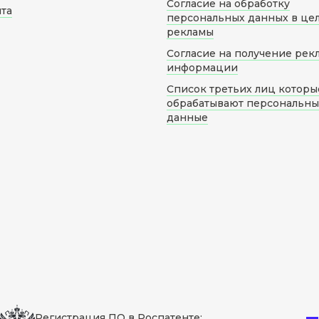
Согласие на обработку
йта
персональных данных в це
рекламы
Согласие на получение рек
информации
Список третьих лиц которы
обрабатывают персональн
данные
Регистрация ПО в Роспатенте: