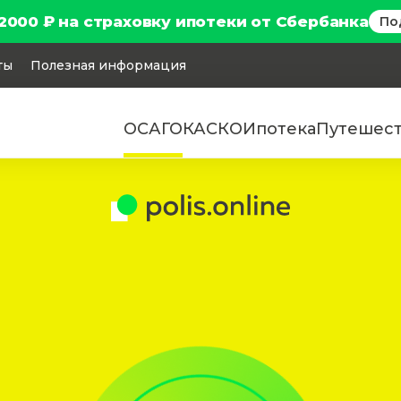
2000 ₽ на страховку ипотеки от Сбербанка
По
ты
Полезная информация
ОСАГО
КАСКО
Ипотека
Путешес