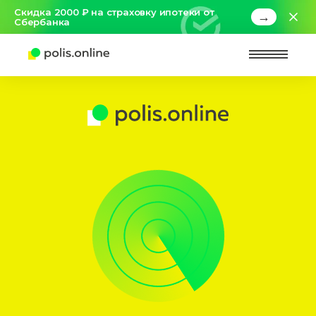
Скидка 2000 ₽ на страховку ипотеки от
→
Сбербанка
Найт