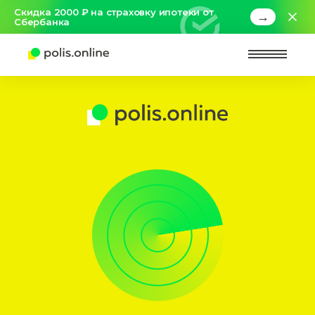
Скидка 2000 ₽ на страховку ипотеки от
→
Сбербанка
Найт