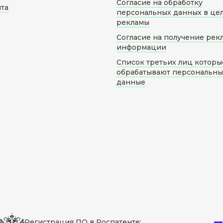
Согласие на обработку
йта
персональных данных в це
рекламы
Согласие на получение рек
информации
Список третьих лиц которы
обрабатывают персональн
данные
Регистрация ПО в Роспатенте: