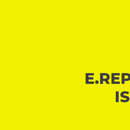
E.REP
I