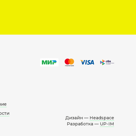
ние
ости
Дизайн —
Headspace
Разработка —
UP-IM